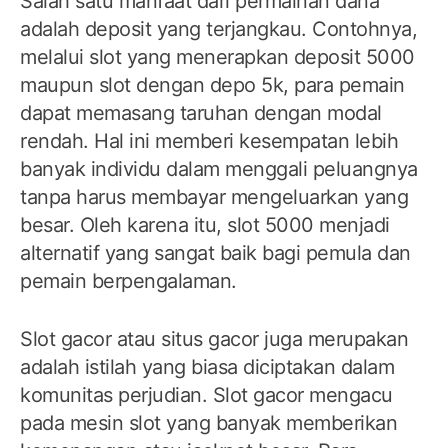
Salah satu manfaat dari permainan dana
adalah deposit yang terjangkau. Contohnya,
melalui slot yang menerapkan deposit 5000
maupun slot dengan depo 5k, para pemain
dapat memasang taruhan dengan modal
rendah. Hal ini memberi kesempatan lebih
banyak individu dalam menggali peluangnya
tanpa harus membayar mengeluarkan yang
besar. Oleh karena itu, slot 5000 menjadi
alternatif yang sangat baik bagi pemula dan
pemain berpengalaman.
Slot gacor atau situs gacor juga merupakan
adalah istilah yang biasa diciptakan dalam
komunitas perjudian. Slot gacor mengacu
pada mesin slot yang banyak memberikan