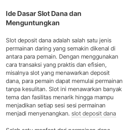
Ide Dasar Slot Dana dan
Menguntungkan
Slot deposit dana adalah salah satu jenis
permainan daring yang semakin dikenal di
antara para pemain. Dengan menggunakan
cara transaksi yang praktis dan efisien,
misalnya slot yang menawarkan deposit
dana, para pemain dapat memulai permainan
tanpa kesulitan. Slot ini menawarkan banyak
tema dan fasilitas menarik hingga mampu
menjadikan setiap sesi sesi permainan
menjadi menyenangkan.
slot deposit dana