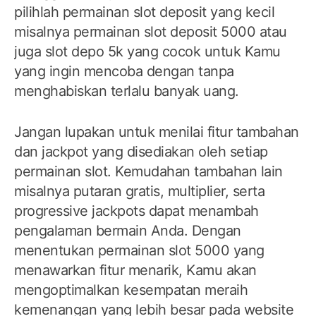
pilihlah permainan slot deposit yang kecil
misalnya permainan slot deposit 5000 atau
juga slot depo 5k yang cocok untuk Kamu
yang ingin mencoba dengan tanpa
menghabiskan terlalu banyak uang.
Jangan lupakan untuk menilai fitur tambahan
dan jackpot yang disediakan oleh setiap
permainan slot. Kemudahan tambahan lain
misalnya putaran gratis, multiplier, serta
progressive jackpots dapat menambah
pengalaman bermain Anda. Dengan
menentukan permainan slot 5000 yang
menawarkan fitur menarik, Kamu akan
mengoptimalkan kesempatan meraih
kemenangan yang lebih besar pada website