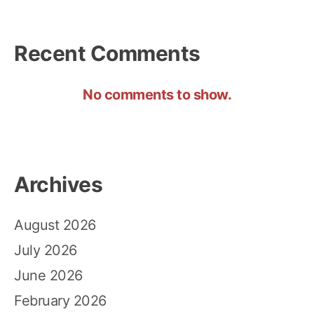
Recent Comments
No comments to show.
Archives
August 2026
July 2026
June 2026
February 2026