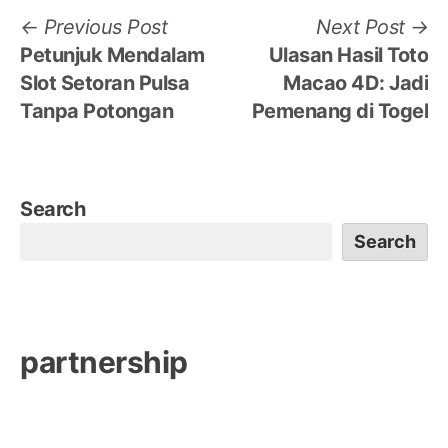
Post
Previous
N
Previous Post
Next Post
post:
po
Petunjuk Mendalam
Ulasan Hasil Toto
navigation
Slot Setoran Pulsa
Macao 4D: Jadi
Tanpa Potongan
Pemenang di Togel
Search
Search
partnership