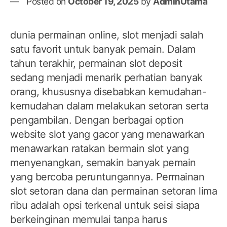
Posted on
October 19, 2025
by
AdminUtama
dunia permainan online, slot menjadi salah
satu favorit untuk banyak pemain. Dalam
tahun terakhir, permainan slot deposit
sedang menjadi menarik perhatian banyak
orang, khususnya disebabkan kemudahan-
kemudahan dalam melakukan setoran serta
pengambilan. Dengan berbagai option
website slot yang gacor yang menawarkan
menawarkan ratakan bermain slot yang
menyenangkan, semakin banyak pemain
yang bercoba peruntungannya. Permainan
slot setoran dana dan permainan setoran lima
ribu adalah opsi terkenal untuk seisi siapa
berkeinginan memulai tanpa harus