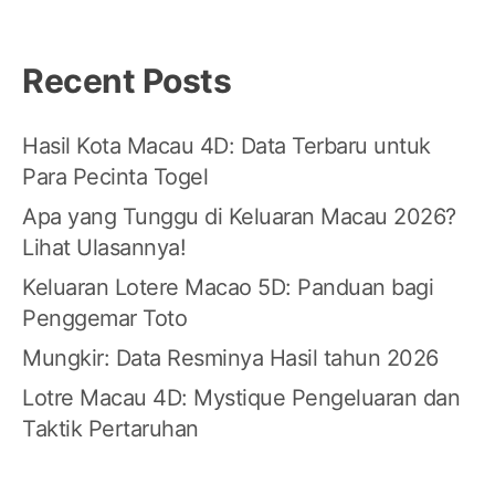
Recent Posts
Hasil Kota Macau 4D: Data Terbaru untuk
Para Pecinta Togel
Apa yang Tunggu di Keluaran Macau 2026?
Lihat Ulasannya!
Keluaran Lotere Macao 5D: Panduan bagi
Penggemar Toto
Mungkir: Data Resminya Hasil tahun 2026
Lotre Macau 4D: Mystique Pengeluaran dan
Taktik Pertaruhan