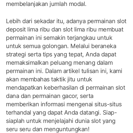
membelanjakan jumlah modal.
Lebih dari sekadar itu, adanya permainan slot
deposit lima ribu dan slot lima ribu membuat
permainan ini semakin terjangkau untuk
untuk semua golongan. Melalui beraneka
strategi serta tips yang tepat, Anda dapat
memaksimalkan peluang menang dalam
permainan ini. Dalam artikel tulisan ini, kami
akan membahas taktik jitu untuk
mendapatkan keberhasilan di permainan slot
dana dan permainan gacor, serta
memberikan informasi mengenai situs-situs
terhandal yang dapat Anda datangi. Siap-
siaplah untuk menjelajahi dunia slot yang
seru seru dan menguntungkan!