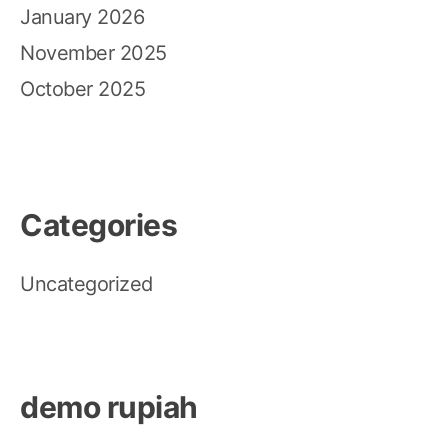
January 2026
November 2025
October 2025
Categories
Uncategorized
demo rupiah