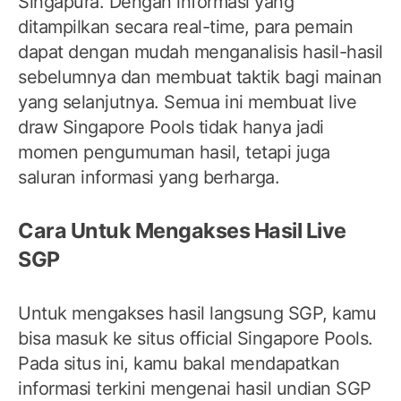
Singapura. Dengan informasi yang
ditampilkan secara real-time, para pemain
dapat dengan mudah menganalisis hasil-hasil
sebelumnya dan membuat taktik bagi mainan
yang selanjutnya. Semua ini membuat live
draw Singapore Pools tidak hanya jadi
momen pengumuman hasil, tetapi juga
saluran informasi yang berharga.
Cara Untuk Mengakses Hasil Live
SGP
Untuk mengakses hasil langsung SGP, kamu
bisa masuk ke situs official Singapore Pools.
Pada situs ini, kamu bakal mendapatkan
informasi terkini mengenai hasil undian SGP