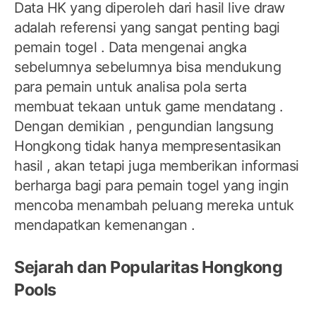
Data HK yang diperoleh dari hasil live draw
adalah referensi yang sangat penting bagi
pemain togel . Data mengenai angka
sebelumnya sebelumnya bisa mendukung
para pemain untuk analisa pola serta
membuat tekaan untuk game mendatang .
Dengan demikian , pengundian langsung
Hongkong tidak hanya mempresentasikan
hasil , akan tetapi juga memberikan informasi
berharga bagi para pemain togel yang ingin
mencoba menambah peluang mereka untuk
mendapatkan kemenangan .
Sejarah dan Popularitas Hongkong
Pools