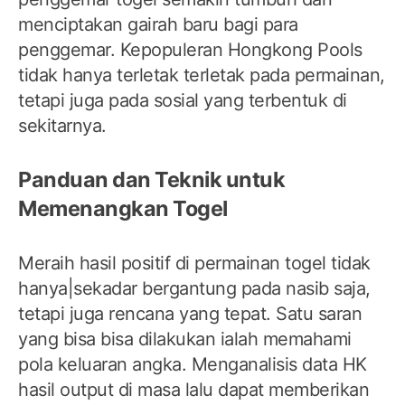
menciptakan gairah baru bagi para
penggemar. Kepopuleran Hongkong Pools
tidak hanya terletak terletak pada permainan,
tetapi juga pada sosial yang terbentuk di
sekitarnya.
Panduan dan Teknik untuk
Memenangkan Togel
Meraih hasil positif di permainan togel tidak
hanya|sekadar bergantung pada nasib saja,
tetapi juga rencana yang tepat. Satu saran
yang bisa bisa dilakukan ialah memahami
pola keluaran angka. Menganalisis data HK
hasil output di masa lalu dapat memberikan