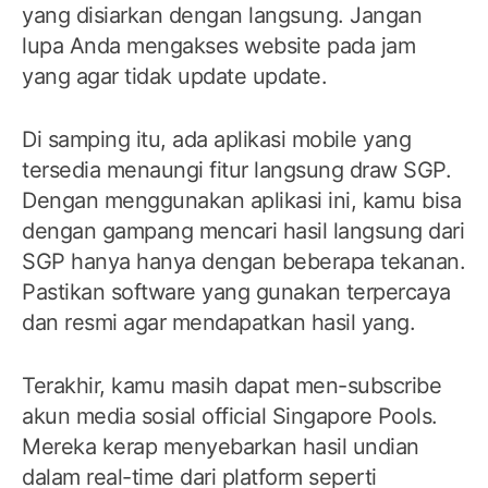
yang disiarkan dengan langsung. Jangan
lupa Anda mengakses website pada jam
yang agar tidak update update.
Di samping itu, ada aplikasi mobile yang
tersedia menaungi fitur langsung draw SGP.
Dengan menggunakan aplikasi ini, kamu bisa
dengan gampang mencari hasil langsung dari
SGP hanya hanya dengan beberapa tekanan.
Pastikan software yang gunakan terpercaya
dan resmi agar mendapatkan hasil yang.
Terakhir, kamu masih dapat men-subscribe
akun media sosial official Singapore Pools.
Mereka kerap menyebarkan hasil undian
dalam real-time dari platform seperti