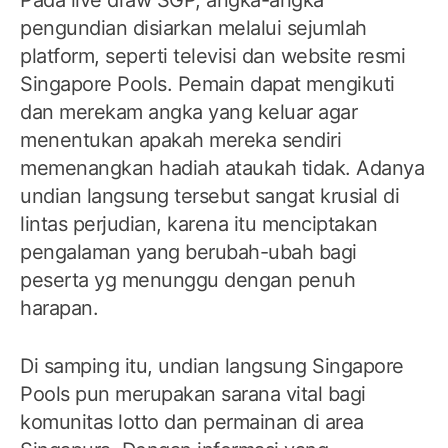
pengundian disiarkan melalui sejumlah
platform, seperti televisi dan website resmi
Singapore Pools. Pemain dapat mengikuti
dan merekam angka yang keluar agar
menentukan apakah mereka sendiri
memenangkan hadiah ataukah tidak. Adanya
undian langsung tersebut sangat krusial di
lintas perjudian, karena itu menciptakan
pengalaman yang berubah-ubah bagi
peserta yg menunggu dengan penuh
harapan.
Di samping itu, undian langsung Singapore
Pools pun merupakan sarana vital bagi
komunitas lotto dan permainan di area