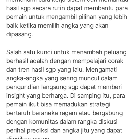
hasil sgp secara rutin dapat membantu para
pemain untuk mengambil pilihan yang lebih
baik ketika memilih angka yang akan
dipasang.
Salah satu kunci untuk menambah peluang
berhasil adalah dengan mempelajari corak
dan tren hasil sgp yang lalu. Mengamati
angka-angka yang sering muncul dalam
pengundian langsung sgp dapat memberi
insight yang berharga. Di samping itu, para
pemain ikut bisa memadukan strategi
bertaruh beraneka ragam atau bergabung
dengan komunitas dalam rangka diskusi
perihal prediksi dan angka jitu yang dapat
dijadikan acuan.