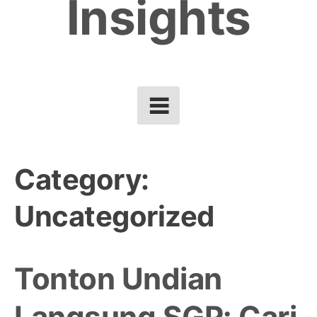
Insights
Category:
Uncategorized
Tonton Undian
Langsung SGP: Cari