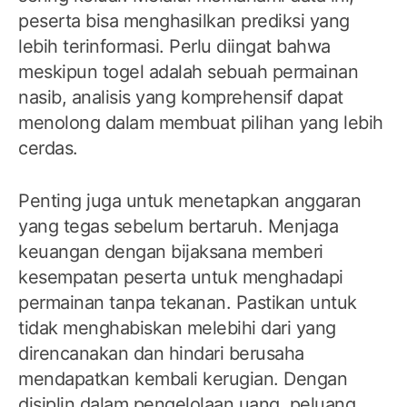
peserta bisa menghasilkan prediksi yang
lebih terinformasi. Perlu diingat bahwa
meskipun togel adalah sebuah permainan
nasib, analisis yang komprehensif dapat
menolong dalam membuat pilihan yang lebih
cerdas.
Penting juga untuk menetapkan anggaran
yang tegas sebelum bertaruh. Menjaga
keuangan dengan bijaksana memberi
kesempatan peserta untuk menghadapi
permainan tanpa tekanan. Pastikan untuk
tidak menghabiskan melebihi dari yang
direncanakan dan hindari berusaha
mendapatkan kembali kerugian. Dengan
disiplin dalam pengelolaan uang, peluang